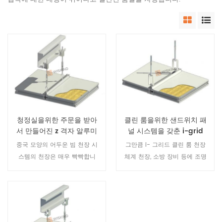
청정실을위한 주문을 받아
클린 룸을위한 샌드위치 패
서 만들어진 z 격자 알루미
널 시스템을 갖춘 i-grid
늄 벌집 천장 도와
스틸 천장
중국 모양의 어두운 빔 천장 시
그만큼 i- 그리드 클린 룸 천장
스템의 천장은 매우 빡빡합니
체계 천장, 소방 장비 등에 조명
다. 그만큼 걷기 쉬운 천장 시스
을 추가하는 알루미늄 천장 용
템 모듈 식 파티션 시스템과 완
골 시스템 및 깨끗한 천장 시스
벽하게 연결될 수 있습니다. 천
템이 포함됩니다. 천장은 소방
장 시스템은 간격과 벽 간격의
장비, 고정물 및 접근 구멍에 완
너비를 연결합니다. 클린 룸의
벽하게 연결됩니다. 그것은 깨