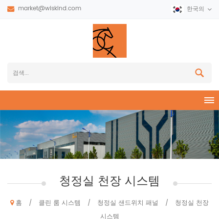
market@wiskind.com
한국의
청정실 천장 시스템
홈
클린 룸 시스템
청정실 샌드위치 패널
청정실 천장
/
/
/
시스템