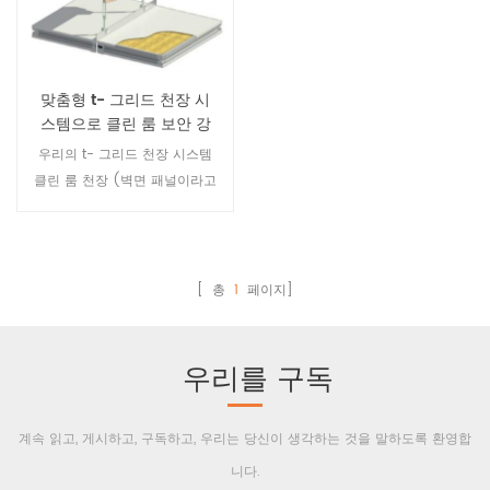
외관을 보장하기 위해 동일합
끗한 천장이 필요한 제약, 전자,
니다.
항공 우주 및 기타 산업에서 널
리 사용됩니다.
맞춤형 t- 그리드 천장 시
스템으로 클린 룸 보안 강
화
우리의 t- 그리드 천장 시스템
클린 룸 천장 (벽면 패널이라고
도 함)을 통해 t 형 알루미늄 프
로파일에 연결됩니다. t 형 알루
미늄 타입은 보강 및 설치에 사
용됩니다. 클린 룸 벽면 패널은
[ 총
1
페이지]
공장에서 맞춤 제작할 수 있으
며 코어 재질은 알루미늄입니
다. 벌집 종이, 종이 벌집 등
우리를 구독
계속 읽고, 게시하고, 구독하고, 우리는 당신이 생각하는 것을 말하도록 환영합
니다.