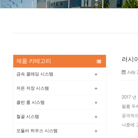
러시아
제품 카테고리
July 
금속 클래딩 시스템
저온 저장 시스템
2017 
클린 룸 시스템
필름 두께
궁극적으로
철골 시스템
나중에 
모듈러 하우스 시스템