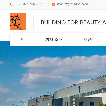
+86-153 1435 3017
market@wiskind.com
BUILDING FOR BEAUTY A
홈
회사 소개
제품