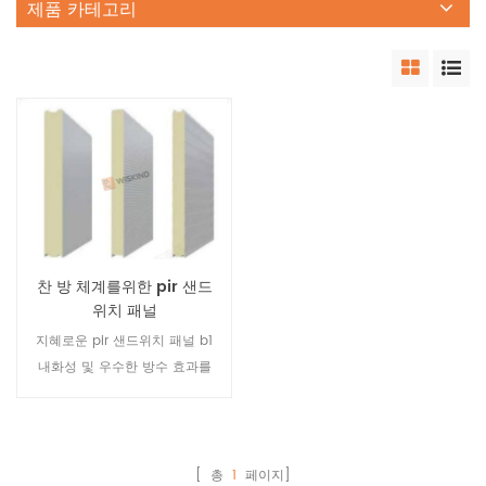
제품 카테고리
찬 방 체계를위한 pir 샌드
위치 패널
지혜로운 pir 샌드위치 패널 b1
내화성 및 우수한 방수 효과를
갖는 대형 냉장실 또는 냉동 고
용. 근접 면적 ≥90 % 및 낮은
수분 흡수 ≤3 %. 낮은 열전도율
≤0.020. 고효율 단열 효과가
[ 총
1
페이지]