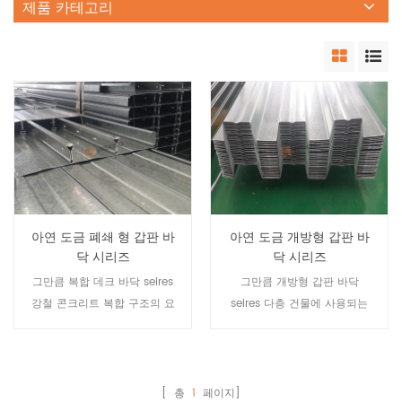
제품 카테고리
아연 도금 폐쇄 형 갑판 바
아연 도금 개방형 갑판 바
닥 시리즈
닥 시리즈
그만큼 복합 데크 바닥 seires
그만큼 개방형 갑판 바닥
강철 콘크리트 복합 구조의 요
seires 다층 건물에 사용되는
구에 따라 wiskind가 개발 한
강철 콘크리트 복합 구조물의
제품입니다.
요구에 따라 wiskind가 개발
한 제품입니다.
[ 총
1
페이지]