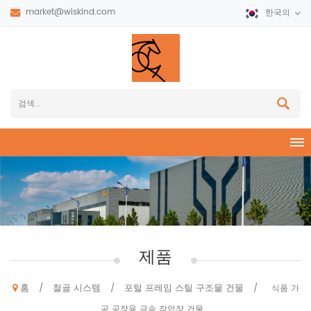
market@wiskind.com
한국의
제품
홈
철골 시스템
포털 프레임 스틸 구조물 건물
/
/
/
식품 가
공 공장용 금속 작업장 건물