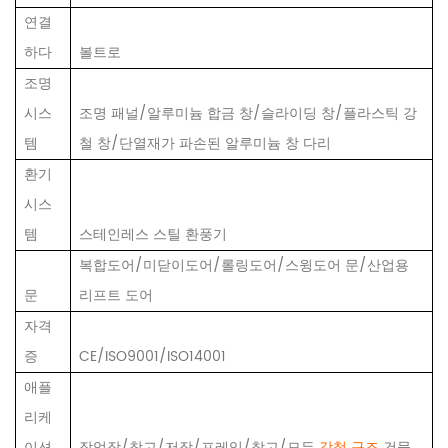
연결
하다
볼트로
조명
시스
조명 패널/알루미늄 합금 창/슬라이딩 창/플라스틱 강
템
철 창/단열재가 파손된 알루미늄 창 다리
환기
시스
템
스테인레스 스틸 환풍기
복합도어/미닫이도어/롤링도어/스윙도어 문/산업용
문
리프트 도어
자격
증
CE/ISO9001/ISO14001
애플
리케
이션
작업장/창고/저장/프레임/창고/모든
강철 구조
건물