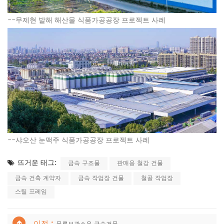
--
무제현 발해 해산물 식품가공공장 프로젝트 사례
--
샤오산 눈맥주 식품가공공장 프로젝트 사례
뜨거운 태그:
금속 구조물
판매용 철강 건물
금속 건축 계약자
금속 작업장 건물
철골 작업장
스틸 프레임
이전 :