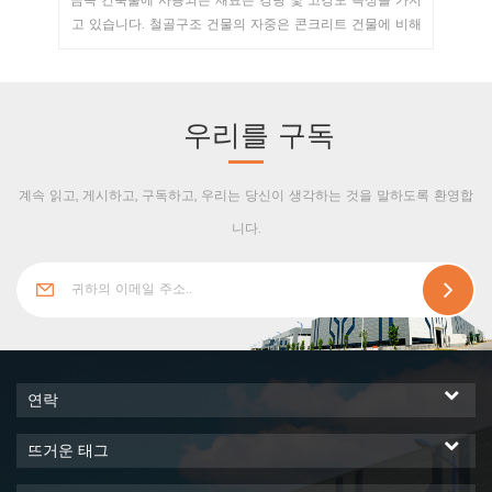
 가지
사전 설계된 구조 강철 작업장은 강철 구조물 건물로서 넓은
강
 비해
범위, 고강도, 경량, 낮은 장점을 가지고 있습니다. 비용, 온도
포털
건설
보호, 에너지 절약, 아름다운 외관, 짧은 시공시간, 단열효과
인 
보다
우수, 긴 사용수명, 공간효율성, 좋은 내진 성능, 유연한 레이
 재
아웃 등
약됩
우리를 구독
0%에
조,
적인
계속 읽고, 게시하고, 구독하고, 우리는 당신이 생각하는 것을 말하도록 환영합
비용
니다.
연락
뜨거운 태그