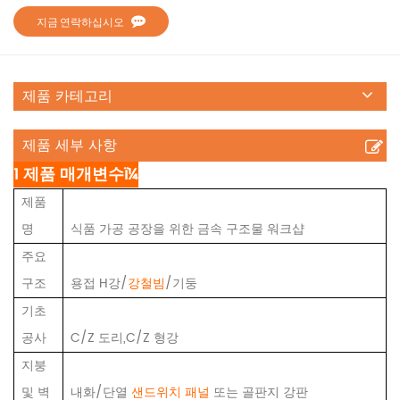
지금 연락하십시오
제품 카테고리
제품 세부 사항
1 제품 매개변수ï¼
제품
명
식품 가공 공장을 위한 금속 구조물 워크샵
주요
구조
용접 H강/
강철빔
/기둥
기초
공사
C/Z 도리,C/Z 형강
지붕
및 벽
내화/단열
샌드위치 패널
또는 골판지 강판