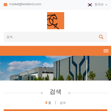
market@wiskind.com
한국의
검색
홈
/
검색