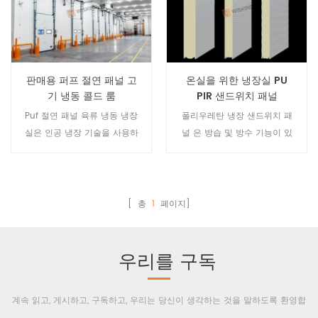
산업용 건물 및 냉장 보관 프로
약 및 친환경적이어서 산업용
젝트에 널리 사용할 수 있습니
건물 및 냉장실 냉동고 프로젝
다.
트에 널리 사용 됩니다 .
판매용 퍼프 절연 패널 고
온실을 위한 냉장실 PU
기 냉동 콜드 룸
PIR 샌드위치 패널
Puf 절연 패널 육류 냉동 냉장
폴리우레탄 냉장 샌드위치 패
실은 인공 냉장 기술을 사용하
널 은 방습 및 방수 기능이 있
여 품목을 냉장 처리하고 냉장
습니다. 본질적으로 소수성 물
합니다. 그리고 보냉 기능을 갖
질로 열전도율이 열 흡수에 의
춘 창고 건물. 육류 냉동 냉장실
해 영향을 받고 벽에 물이 스며
은 냉장 시스템, 단열 시스템 및
드는 현상을 제거합니다. 그것
[ 총
1
페이지]
제어 시스템의 세 부분으로 구
은 강한 단열 성능, 매우 낮은
성됩니다.
열 전도성, 우수한 가공 성능을
가지고 있으며 현재 여전히 모
우리를 구독
든 단열 재료입니다. 그 중 열전
도율이 가장 낮은 것은 단열성
계속 읽고, 게시하고, 구독하고, 우리는 당신이 생각하는 것을 말하도록 환영합
능이 우수할 뿐만 아니라 내동