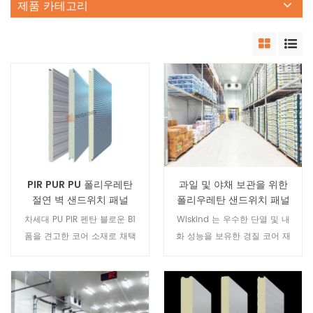
제품 카테고리
PIR PUR PU 폴리우레탄
과일 및 야채 보관을 위한
절연 벽 샌드위치 패널
폴리우레탄 샌드위치 패널
냉동실
차세대 PU PIR 펜탄 블로운 B1
Wiskind 는 우수한 단열 및 내
폼을 견고한 코어 소재로 채택
화 성능을 보유한 경질 코어 재
한 Wiskind는 뛰어난 단열성과
료로 차세대 펜탄 취입 B1 PU-
내화 성능. 초고온 안정성 및 화
PIR 폼을 선택합니다. 초고온
재 등급, 프레온 배출 제로, 에
안정성과 방화등급을 자랑하며,
너지 절약 및 친환경적이므로
프레온 배출이 없어 에너지 절